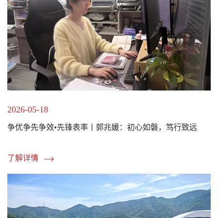
2026-05-18
争优争先争效•先锋表率丨郭兆媛：初心如磐，笃行致远
了解详情