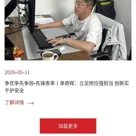
2026-05-11
争优争先争效•先锋表率丨单奇晖：立足岗位强担当 创新实
干护安全
了解详情
加载更多