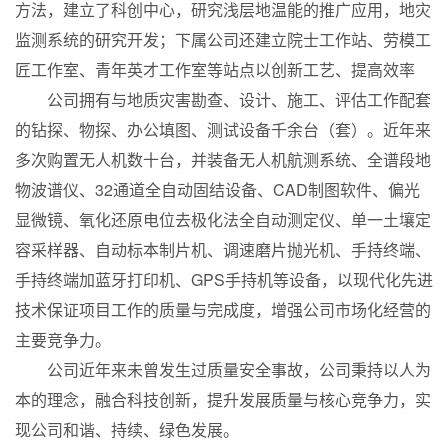
方法，建立了科创中心，研究浅层地温能的推广应用，地灾
监测系统的研究开发；下属公司还建立院士工作站、劳模工
匠工作室、青年英才工作室等站点以创新工艺、提高效率
公司拥有与地质灾害勘查、设计、施工、评估工作配套
的钻探、物探、办公填图、测试设备千余台（套）。近年来
多次购置无人机数十台，并装备无人机航测系统、全谱段地
物波谱仪、32通道全自动固结设备、CAD制图软件、偏光
显微镜、氧化还原电位去极化法全自动测定仪、单一土壤定
容采样器、自动标本制片机、调速磨片抛光机、手持终端、
手持终端加蓝牙打印机、GPS手持机等设备，以现代化先进
技术保证项目工作的质量与完成度，增强公司市场化经营的
主要竞争力。
公司近年来未曾发生过质量安全事故，公司秉持以人为
本的理念，融合科技创新，提升发展质量与核心竞争力，实
现公司和谐、持续、绿色发展。