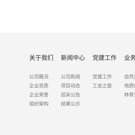
关于我们
新闻中心
党建工作
业
公司概况
公司新闻
党建工作
自然
企业资质
项目动态
工会之窗
地质
企业荣誉
招采公告
林草
组织架构
结果公示