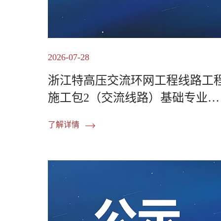
2026-07-28
浙江特高压交流环网工程线路工
施工包2（交流线路）基础专业分
包包1工程劳务分包项目...
了解详情