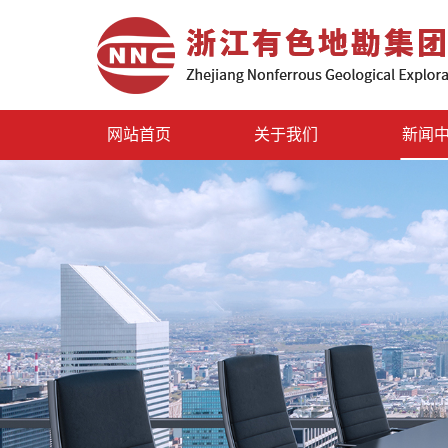
网站首页
关于我们
新闻