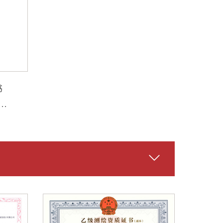
书
用
、
叁