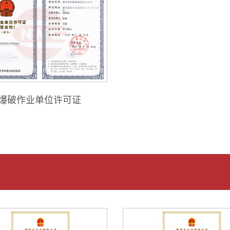
承包叁级）
爆破作业单位许可证