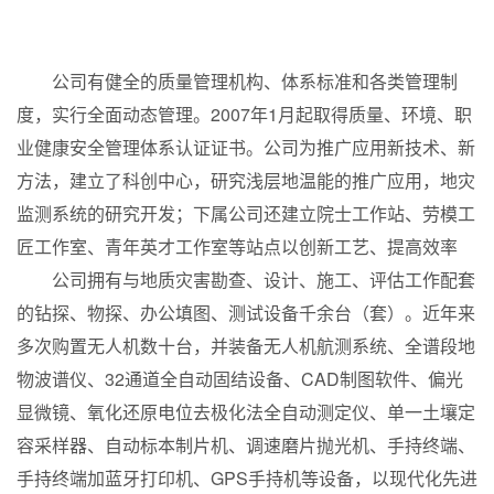
浙江有色建设工程有限公司
01
公司有健全的质量管理机构、体系标准和各类管理制
度，实行全面动态管理。2007年1月起取得质量、环境、职
业健康安全管理体系认证证书。公司为推广应用新技术、新
方法，建立了科创中心，研究浅层地温能的推广应用，地灾
监测系统的研究开发；下属公司还建立院士工作站、劳模工
匠工作室、青年英才工作室等站点以创新工艺、提高效率
公司拥有与地质灾害勘查、设计、施工、评估工作配套
的钻探、物探、办公填图、测试设备千余台（套）。近年来
多次购置无人机数十台，并装备无人机航测系统、全谱段地
物波谱仪、32通道全自动固结设备、CAD制图软件、偏光
显微镜、氧化还原电位去极化法全自动测定仪、单一土壤定
容采样器、自动标本制片机、调速磨片抛光机、手持终端、
手持终端加蓝牙打印机、GPS手持机等设备，以现代化先进