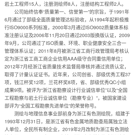
岩土工程师15人，注册测绘师8人，注册结构工程师2人。
公司始终信奉“质量第一、信誉第一”的宗旨，于1991年
6月通过了部级全面质量管理达标验收，从1994年起积极推
行ISO9000系列标准，2000年3月通过ISO9002质量体系标
准注册认证及2006年11月20日通过2003版换版认证，2009
年9月，公司通过了ISO质量、环境、职业健康安全三合一
管理体系认证；2011年8月被浙江省工商行政管理局考核认
定为浙江省工商工商企业信用AAA级守合同重信用单位；
2012年7月经浙江省质量技术监督局审核并通过资质认定，
取得了计量认证证书。近年来，公司创省、部级优秀工程37
项，钱江杯奖12项，兰花杯奖8项，省、部级优秀QC小组
成果9项。被评为“浙江省勘察设计行业诚信单位”以及“全国
工程勘察与岩土行业诚信单位（勘察专业）”，被国家建设
部评为“全国工程勘察先进单位”的荣誉称号。
测绘与地理信息事业部前身为浙江有色测绘院，组建于
1993年12月31日，是浙江省有色金属地质勘查局属独立法
人单位，全民所有制企业，2019年2月改制为浙江有色测绘